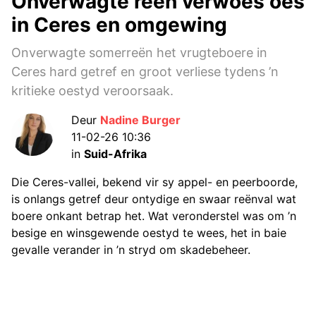
Onverwagte reën verwoes oes
in Ceres en omgewing
Onverwagte somerreën het vrugteboere in
Ceres hard getref en groot verliese tydens ’n
kritieke oestyd veroorsaak.
Deur
Nadine Burger
11-02-26 10:36
in
Suid-Afrika
Die Ceres-vallei, bekend vir sy appel- en peerboorde,
is onlangs getref deur ontydige en swaar reënval wat
boere onkant betrap het. Wat veronderstel was om ’n
besige en winsgewende oestyd te wees, het in baie
gevalle verander in ’n stryd om skadebeheer.