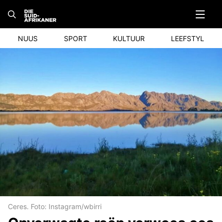
Skip
to
content
NUUS
SPORT
KULTUUR
LEEFSTYL
Ceres. Foto: Instagram/wbirri