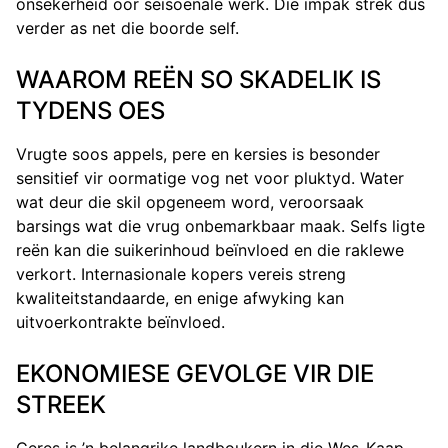
onsekerheid oor seisoenale werk. Die impak strek dus
verder as net die boorde self.
WAAROM REËN SO SKADELIK IS
TYDENS OES
Vrugte soos appels, pere en kersies is besonder
sensitief vir oormatige vog net voor pluktyd. Water
wat deur die skil opgeneem word, veroorsaak
barsings wat die vrug onbemarkbaar maak. Selfs ligte
reën kan die suikerinhoud beïnvloed en die raklewe
verkort. Internasionale kopers vereis streng
kwaliteitstandaarde, en enige afwyking kan
uitvoerkontrakte beïnvloed.
EKONOMIESE GEVOLGE VIR DIE
STREEK