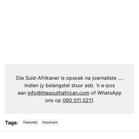
Die Suid-Afrikaner is opsoek na joernaliste ….
Indien jy belangstel stuur asb. ‘n e-pos
aan
info@thesouthafrican.com
of WhatsApp
ons op
060 011 0211
.
Tags:
Featured
Important
Post