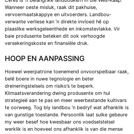
Ceres is ’n belangrike landboukern in die Wes-Kaap.
Wanneer oeste misluk, raak dit pakhuise,
vervoermaatskappye en uitvoerders. Landbou-
verwante verliese kan ’n direkte invloed hê op
plaaslike werksgeleenthede en inkomstevlakke. Vir
baie produsente beteken dit ook verhoogde
versekeringskoste en finansiële druk.
HOOP EN AANPASSING
Hoewel weerpatrone toenemend onvoorspelbaar raak,
belê boere in nuwe tegnologie en beter
dreineringstelsels om risiko’s te beperk.
Klimaatsverandering dwing produsente om hul
strategieë aan te pas en meer weerbestande kultivars
te oorweeg. Tog bly landbou ’n bedryf wat afhanklik is
van gunstige toestande. Persoonlik laat sulke gebeure
my weer besef hoe kwesbaar ons voedselstelsel
werklik is en hoeveel ons afhanklik is van die mense