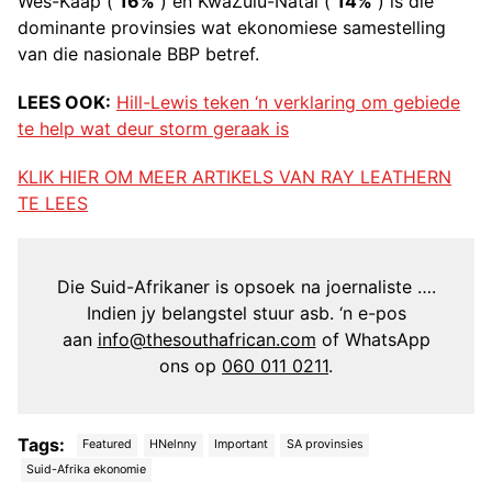
Wes-Kaap (
16%
) en KwaZulu-Natal (
14%
) is die
dominante provinsies wat ekonomiese samestelling
van die nasionale BBP betref.
LEES OOK:
Hill-Lewis teken ‘n verklaring om gebiede
te help wat deur storm geraak is
KLIK HIER OM MEER ARTIKELS VAN RAY LEATHERN
TE LEES
Die Suid-Afrikaner is opsoek na joernaliste ….
Indien jy belangstel stuur asb. ‘n e-pos
aan
info@thesouthafrican.com
of WhatsApp
ons op
060 011 0211
.
Tags:
Featured
HNelnny
Important
SA provinsies
Suid-Afrika ekonomie