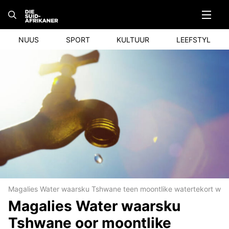
Skip
to
content
NUUS
SPORT
KULTUUR
LEEFSTYL
Magalies Water waarsku Tshwane teen moontlike watertekort weens
Magalies Water waarsku
Tshwane oor moontlike