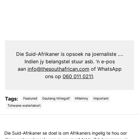
Die Suid-Afrikaner is opsoek na joernaliste ….
Indien jy belangstel stuur asb. ‘n e-pos
aan
info@thesouthafrican.com
of WhatsApp
ons op
060 011 0211
.
Tags:
Featured
Gauteng hittegolf
HNelnny
Important
Tshwane watertekort
Post
navigation
Die Suid-Afrikaner se doel is om Afrikaners ingelig te hou oor