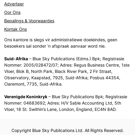
Adverteer
Oor Ons
Bepalings & Voorwaardes
Kontak Ons
Ons kantore is slegs vir administratiewe doeleindes, geen
besoekers sal sonder ‘n afspraak aanvaar word nie.
Suid-Afrika
– Blue Sky Publications (Edms.) Bpk; Registrasie
Nommer: 2005/028472/07; Adres: Regus Business Centre, 1ste
Vloer, Blok B, North Park, Black River Park, 2 Fir Straat,
Observatory, Kaapstad, 7925, Suid-Afrika; Posbus 44354,
Claremont, 7735, Suid-Afrika.
Verenigde Koninkryk
– Blue Sky Publications Bpk; Registrasie
Nommer: 04683692; Adres: H/V Sable Accounting Ltd, 5th
Vloer, 18 St. Swithin’s Lane, London, England, EC4N 8AD.
Copyright Blue Sky Publications Ltd. All Rights Reserved.