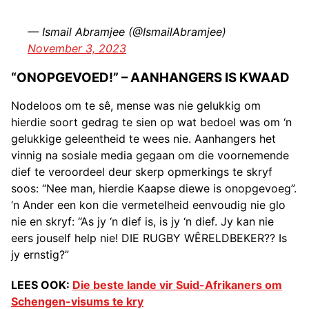
— Ismail Abramjee (@IsmailAbramjee)
November 3, 2023
“ONOPGEVOED!” – AANHANGERS IS KWAAD
Nodeloos om te sê, mense was nie gelukkig om
hierdie soort gedrag te sien op wat bedoel was om ‘n
gelukkige geleentheid te wees nie. Aanhangers het
vinnig na sosiale media gegaan om die voornemende
dief te veroordeel deur skerp opmerkings te skryf
soos: “Nee man, hierdie Kaapse diewe is onopgevoeg”.
‘n Ander een kon die vermetelheid eenvoudig nie glo
nie en skryf: “As jy ‘n dief is, is jy ‘n dief. Jy kan nie
eers jouself help nie! DIE RUGBY WÊRELDBEKER?? Is
jy ernstig?”
LEES OOK:
Die beste lande vir Suid-Afrikaners om
Schengen-visums te kry