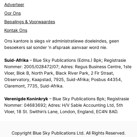
Adverteer
Oor Ons
Bepalings & Voorwaardes
Kontak Ons
Ons kantore is slegs vir administratiewe doeleindes, geen
besoekers sal sonder ‘n afspraak aanvaar word nie.
Suid-Afrika
– Blue Sky Publications (Edms.) Bpk; Registrasie
Nommer: 2005/028472/07; Adres: Regus Business Centre, 1ste
Vloer, Blok B, North Park, Black River Park, 2 Fir Straat,
Observatory, Kaapstad, 7925, Suid-Afrika; Posbus 44354,
Claremont, 7735, Suid-Afrika.
Verenigde Koninkryk
– Blue Sky Publications Bpk; Registrasie
Nommer: 04683692; Adres: H/V Sable Accounting Ltd, 5th
Vloer, 18 St. Swithin’s Lane, London, England, EC4N 8AD.
Copyright Blue Sky Publications Ltd. All Rights Reserved.