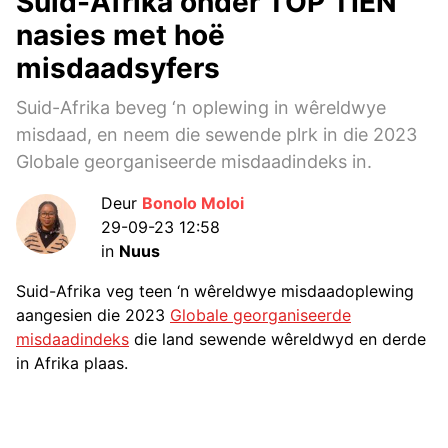
Suid-Afrika onder TOP TIEN
nasies met hoë
misdaadsyfers
Suid-Afrika beveg ‘n oplewing in wêreldwye
misdaad, en neem die sewende plrk in die 2023
Globale georganiseerde misdaadindeks in.
Deur
Bonolo Moloi
29-09-23 12:58
in
Nuus
Suid-Afrika veg teen ‘n wêreldwye misdaadoplewing
aangesien die 2023
Globale georganiseerde
misdaadindeks
die land sewende wêreldwyd en derde
in Afrika plaas.