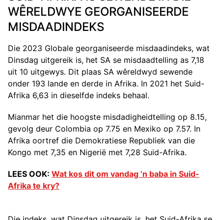
WÊRELDWYE GEORGANISEERDE
MISDAADINDEKS
Die 2023 Globale georganiseerde misdaadindeks, wat
Dinsdag uitgereik is, het SA se misdaadtelling as 7,18
uit 10 uitgewys. Dit plaas SA wêreldwyd sewende
onder 193 lande en derde in Afrika. In 2021 het Suid-
Afrika 6,63 in dieselfde indeks behaal.
Mianmar het die hoogste misdadigheidtelling op 8.15,
gevolg deur Colombia op 7.75 en Mexiko op 7.57. In
Afrika oortref die Demokratiese Republiek van die
Kongo met 7,35 en Nigerië met 7,28 Suid-Afrika.
LEES OOK:
Wat kos dit om vandag ’n baba in Suid-
Afrika te kry?
Die indeks, wat Dinsdag uitgereik is, het Suid-Afrika se