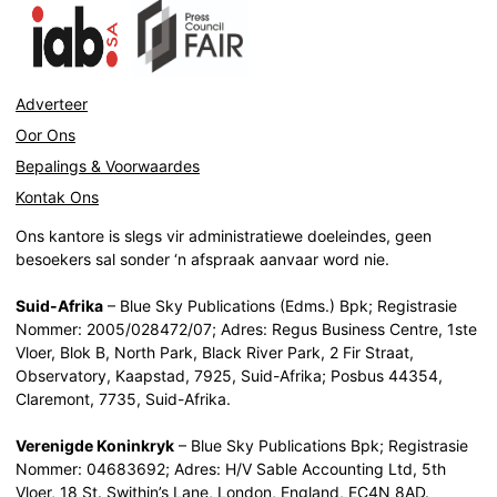
Adverteer
Oor Ons
Bepalings & Voorwaardes
Kontak Ons
Ons kantore is slegs vir administratiewe doeleindes, geen
besoekers sal sonder ‘n afspraak aanvaar word nie.
Suid-Afrika
– Blue Sky Publications (Edms.) Bpk; Registrasie
Nommer: 2005/028472/07; Adres: Regus Business Centre, 1ste
Vloer, Blok B, North Park, Black River Park, 2 Fir Straat,
Observatory, Kaapstad, 7925, Suid-Afrika; Posbus 44354,
Claremont, 7735, Suid-Afrika.
Verenigde Koninkryk
– Blue Sky Publications Bpk; Registrasie
Nommer: 04683692; Adres: H/V Sable Accounting Ltd, 5th
Vloer, 18 St. Swithin’s Lane, London, England, EC4N 8AD.