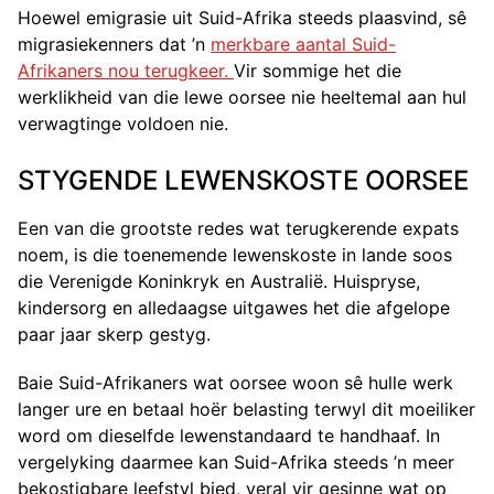
Hoewel emigrasie uit Suid-Afrika steeds plaasvind, sê
migrasiekenners dat ’n
merkbare aantal Suid-
Afrikaners nou terugkeer.
Vir sommige het die
werklikheid van die lewe oorsee nie heeltemal aan hul
verwagtinge voldoen nie.
STYGENDE LEWENSKOSTE OORSEE
Een van die grootste redes wat terugkerende expats
noem, is die toenemende lewenskoste in lande soos
die Verenigde Koninkryk en Australië. Huispryse,
kindersorg en alledaagse uitgawes het die afgelope
paar jaar skerp gestyg.
Baie Suid-Afrikaners wat oorsee woon sê hulle werk
langer ure en betaal hoër belasting terwyl dit moeiliker
word om dieselfde lewenstandaard te handhaaf. In
vergelyking daarmee kan Suid-Afrika steeds ’n meer
bekostigbare leefstyl bied, veral vir gesinne wat op