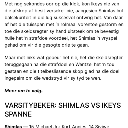
Met nog sekondes oor op die klok, kon Ikeys nie van
die afskop af besit verseker nie, aangesien Shimlas hul
balsekuriteit in die lug suksesvol ontwrig het. Van daar
af het die tuisspan met ‘n rolmaal vorentoe gestorm en
toe die skeidsregter sy hand uitsteek om te bevestig
hulle het ‘n strafdoelvoordeel, het Shimlas ‘n vryspel
gehad om vir die gesogte drie te gaan.
Maar met niks wat gebeur het nie, het die skeidsregter
teruggegaan na die strafdoel en Wentzel het ‘n tou
gestaan en die titelbeslissende skop glad na die doel
ingepalm om die wedstryd vir sy tyd te wen.
Meer om te volg…
VARSITYBEKER: SHIMLAS VS IKEYS
SPANNE
Shimlas —
15 Michael Jnr Kurt Annies, 14 Siviwe