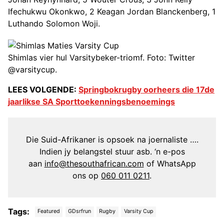
Ifechukwu Okonkwo, 2 Keagan Jordan Blanckenberg, 1
Luthando Solomon Woji.
Shimlas vier hul Varsitybeker-triomf. Foto: Twitter
@varsitycup.
LEES VOLGENDE:
Springbokrugby oorheers die 17de
jaarlikse SA Sporttoekenningsbenoemings
Die Suid-Afrikaner is opsoek na joernaliste ….
Indien jy belangstel stuur asb. ‘n e-pos
aan
info@thesouthafrican.com
of WhatsApp
ons op
060 011 0211
.
Tags:
Featured
GDsrfrun
Rugby
Varsity Cup