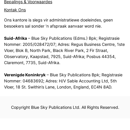
Bepalings & Voorwaardes
Kontak Ons
Ons kantore is slegs vir administratiewe doeleindes, geen
besoekers sal sonder ‘n afspraak aanvaar word nie.
Suid-Afrika
– Blue Sky Publications (Edms.) Bpk; Registrasie
Nommer: 2005/028472/07; Adres: Regus Business Centre, 1ste
Vloer, Blok B, North Park, Black River Park, 2 Fir Straat,
Observatory, Kaapstad, 7925, Suid-Afrika; Posbus 44354,
Claremont, 7735, Suid-Afrika.
Verenigde Koninkryk
– Blue Sky Publications Bpk; Registrasie
Nommer: 04683692; Adres: H/V Sable Accounting Ltd, 5th
Vloer, 18 St. Swithin’s Lane, London, England, EC4N 8AD.
Copyright Blue Sky Publications Ltd. All Rights Reserved.