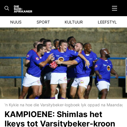
Skip
to
content
NUUS
SPORT
KULTUUR
LEEFSTYL
'n Kykie na hoe die Varsitybeker-logboek lyk oppad na Maandag, 
KAMPIOENE: Shimlas het
Ikeys tot Varsitybeker-kroon